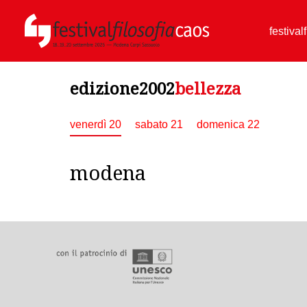
festival
edizione2002
bellezza
venerdì 20
sabato 21
domenica 22
modena