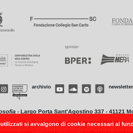
archivio
newslette
losofia
-
Largo Porta Sant'Agostino 337 - 41121 Mod
info@festivalfilosofia.it
- P.IVA 03267560369
utilizzati si avvalgono di cookie necessari al funzio
privacy policy
-
cookie policy
-
preferenze cookie