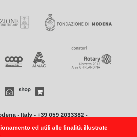
r
shop
ena - Italy - +39 059 2033382 -
namento ed utili alle finalità illustrate
s