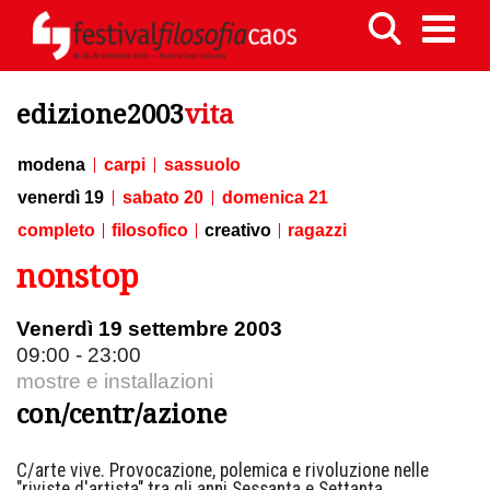
edizione2003
vita
modena
carpi
sassuolo
venerdì 19
sabato 20
domenica 21
completo
filosofico
creativo
ragazzi
nonstop
Venerdì 19 settembre 2003
09:00 - 23:00
mostre e installazioni
con/centr/azione
C/arte vive. Provocazione, polemica e rivoluzione nelle
"riviste d'artista" tra gli anni Sessanta e Settanta