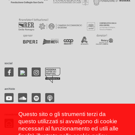
social
archivio
Questo sito o gli strumenti terzi da
newsletter
questo utilizzati si avvalgono di cookie
necessari al funzionamento ed utili alle