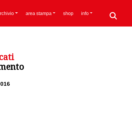
rchivio
area stampa
shop
info
cati
imento
2016