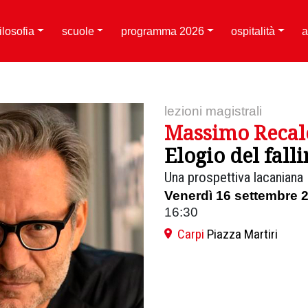
filosofia
scuole
programma 2026
ospitalità
a
lezioni magistrali
Massimo Recal
Elogio del fall
Una prospettiva lacaniana
Venerdì 16 settembre 
16:30
Carpi
Piazza Martiri