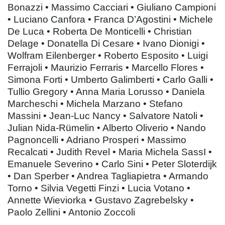
Bonazzi • Massimo Cacciari • Giuliano Campioni
• Luciano Canfora • Franca D’Agostini • Michele
De Luca • Roberta De Monticelli • Christian
Delage • Donatella Di Cesare • Ivano Dionigi •
Wolfram Eilenberger • Roberto Esposito • Luigi
Ferrajoli • Maurizio Ferraris • Marcello Flores •
Simona Forti • Umberto Galimberti • Carlo Galli •
Tullio Gregory • Anna Maria Lorusso • Daniela
Marcheschi • Michela Marzano • Stefano
Massini • Jean-Luc Nancy • Salvatore Natoli •
Julian Nida-Rümelin • Alberto Oliverio • Nando
Pagnoncelli • Adriano Prosperi • Massimo
Recalcati • Judith Revel • Maria Michela SassI •
Emanuele Severino • Carlo Sini • Peter Sloterdijk
• Dan Sperber • Andrea Tagliapietra • Armando
Torno • Silvia Vegetti Finzi • Lucia Votano •
Annette Wieviorka • Gustavo Zagrebelsky •
Paolo Zellini • Antonio Zoccoli