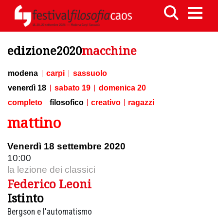
edizione2020
macchine
modena
carpi
sassuolo
venerdì 18
sabato 19
domenica 20
completo
filosofico
creativo
ragazzi
mattino
Venerdì 18 settembre 2020
10:00
la lezione dei classici
Federico Leoni
Istinto
Bergson e l'automatismo