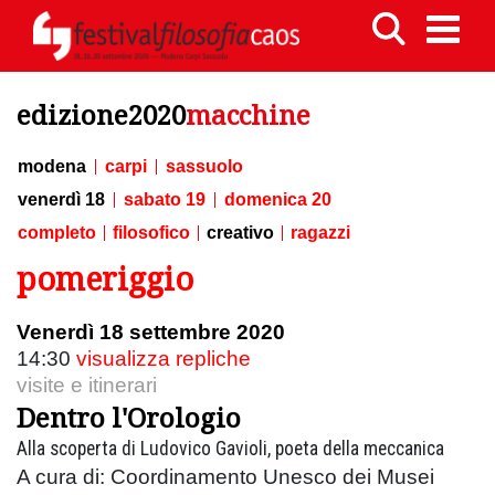
edizione2020
macchine
modena
carpi
sassuolo
venerdì 18
sabato 19
domenica 20
completo
filosofico
creativo
ragazzi
pomeriggio
Venerdì 18 settembre 2020
14:30
visualizza repliche
visite e itinerari
Dentro l'Orologio
Alla scoperta di Ludovico Gavioli, poeta della meccanica
A cura di: Coordinamento Unesco dei Musei