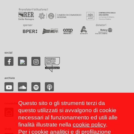
social
archivio
Questo sito o gli strumenti terzi da
newsletter
questo utilizzati si avvalgono di cookie
necessari al funzionamento ed utili alle
finalità illustrate nella
cookie policy
.
shop
Per i cookie analitici e di profilazione