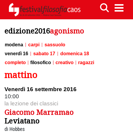
edizione2016
agonismo
modena
carpi
sassuolo
venerdì 16
sabato 17
domenica 18
completo
filosofico
creativo
ragazzi
mattino
Venerdì 16 settembre 2016
10:00
la lezione dei classici
Giacomo Marramao
Leviatano
di Hobbes