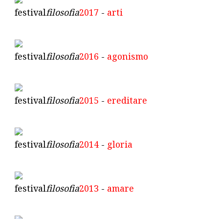
festival
filosofia
2017
-
arti
festival
filosofia
2016
-
agonismo
festival
filosofia
2015
-
ereditare
festival
filosofia
2014
-
gloria
festival
filosofia
2013
-
amare