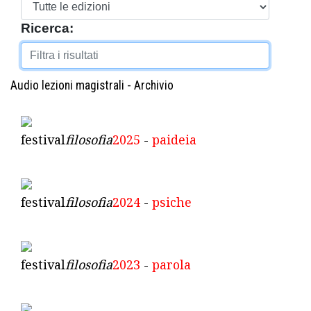
Ricerca:
Audio lezioni magistrali - Archivio
festival
filosofia
2025
-
paideia
festival
filosofia
2024
-
psiche
festival
filosofia
2023
-
parola