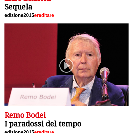
Sequela
edizione2015
ereditare
Remo Bodei
I paradossi del tempo
edizione2015
ereditare