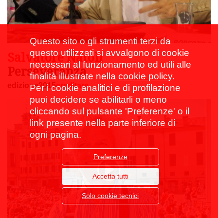
Questo sito o gli strumenti terzi da
questo utilizzati si avvalgono di cookie
Salvatore Natoli
necessari al funzionamento ed utili alle
Perseveranza
finalità illustrate nella
cookie policy
.
edizione2015
ereditare
Per i cookie analitici e di profilazione
puoi decidere se abilitarli o meno
cliccando sul pulsante 'Preferenze' o il
link presente nella parte inferiore di
ogni pagina.
Preferenze
Accetta tutti
Solo cookie tecnici