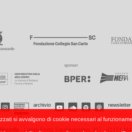
archivio
newsletter
izzati si avvalgono di cookie necessari al funzionamento
filosofia
-
Largo Porta Sant'Agostino 337 - 41121 Mod