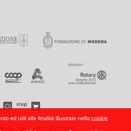
shop
 ed utili alle finalità illustrate nella
cookie
ena - Italy - +39 059 2033382 -