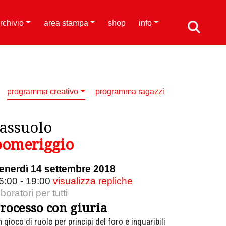
rchivio
area stampa
shop
info
programma creativo
programma ragazzi
sassuolo
pomeriggio
enerdì 14 settembre 2018
6:00 - 19:00
visualizza repliche
aboratori per tutti
rocesso con giuria
 gioco di ruolo per principi del foro e inguaribili