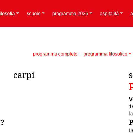
filosofia
scuole
programma 2026
ospitalità
a
programma completo
programma filosofico
carpi
V
1
l
e?
P
Un