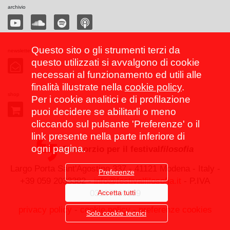
archivio
Questo sito o gli strumenti terzi da
newsletter
questo utilizzati si avvalgono di cookie
necessari al funzionamento ed utili alle
finalità illustrate nella
cookie policy
.
shop
Per i cookie analitici e di profilazione
puoi decidere se abilitarli o meno
cliccando sul pulsante 'Preferenze' o il
link presente nella parte inferiore di
ogni pagina.
Consorzio per il festival
filosofia
Largo Porta Sant'Agostino 337 - 41121 Modena - Italy -
Preferenze
+39 059 2033382 -
info@festivalfilosofia.it
- P.IVA
Accetta tutti
03267560369
privacy policy
-
cookie policy
-
preferenze cookies
Solo cookie tecnici