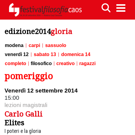
edizione2014
gloria
modena
carpi
sassuolo
venerdì 12
sabato 13
domenica 14
completo
filosofico
creativo
ragazzi
pomeriggio
Venerdì 12 settembre 2014
15:00
lezioni magistrali
Carlo Galli
Elites
I poteri e la gloria