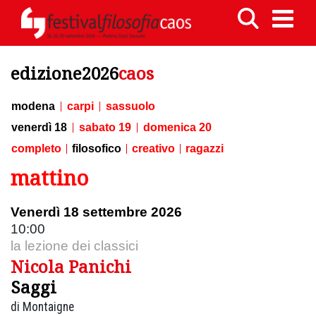
edizione2026
caos
modena
carpi
sassuolo
venerdì 18
sabato 19
domenica 20
completo
filosofico
creativo
ragazzi
mattino
Venerdì 18 settembre 2026
10:00
la lezione dei classici
Nicola Panichi
Saggi
di Montaigne