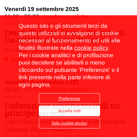
Venerdì 19 settembre 2025
11:00 - 20:00
visualizza repliche
installazioni e performance
Questo sito o gli strumenti terzi da
Cesare Fullone, Cesare Pietroiusti
questo utilizzati si avvalgono di cookie
Un manifesto senza dimensioni
necessari al funzionamento ed utili alle
finalità illustrate nella
cookie policy
.
A cura di: Metronom
Per i cookie analitici e di profilazione
Modena
Metronom
puoi decidere se abilitarli o meno
cliccando sul pulsante 'Preferenze' o il
link presente nella parte inferiore di
Venerdì 19 settembre 2025
ogni pagina.
16:00 - 19:00
visualizza repliche
mostre
Preferenze
L’educazione sentimentale di un
principe barocco
Accetta tutti
Luigi II d’Este, il principe scapolo e la sua famiglia segreta
Solo cookie tecnici
Curatore: Alberto Palladini
A cura di: Archivio di Stato di Modena